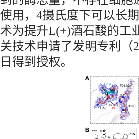
使用，
4
摄氏
度下可以长
术为提升
L(+)
酒石酸的工
关技术申请了发明专利
（
日
得到授权。