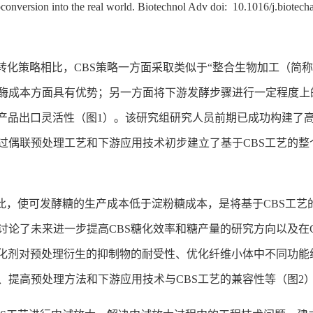
ioconversion into the real world. Biotechnol Adv doi: 10.1016/j.biote
转化策略相比，
CBS
策略一方面采取类似于“整合生物加工（简称
酶成本方面具有优势；另一方面将下游发酵步骤进行一定程度上
产品出口灵活性（图
1
）。该研究组研究人员前期已成功构建了
过偶联预处理工艺和下游应用技术初步建立了基于
CBS
工艺的整
此，使可发酵糖的生产成本低于淀粉糖成本，是将基于
CBS
工艺
讨论了未来进一步提高
CBS
糖化效率和糖产量的研究方向以及在
化剂对预处理衍生的抑制物的耐受性、优化纤维小体中不同功能
、提高预处理方法和下游应用技术与
CBS
工艺的兼容性等（图
2